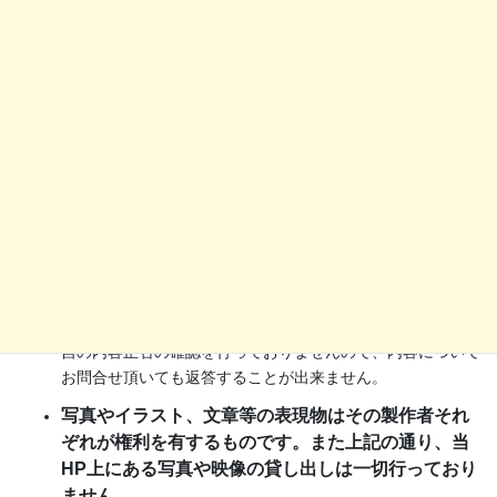
掲載している情報は、すべて情報提供元より提供された情報
を基にしています。
イベント開催情報等については、イベント主催者やイベント
問合せ窓口へお問合せ下さい。
店舗や施設、企業の情報については各店舗・施設・企業へそ
れぞれお問合せ下さい。
過去の掲載情報については現在有効ではない情報もあります
ので、掲載内容に関連する年月日にご注意下さい。
ぐるっと大沼へ提供している情報については詳細の把握や独
自の内容正否の確認を行っておりませんので、内容について
お問合せ頂いても返答することが出来ません。
写真やイラスト、文章等の表現物はその製作者それ
ぞれが権利を有するものです。また上記の通り、当
HP上にある写真や映像の貸し出しは一切行っており
ません。