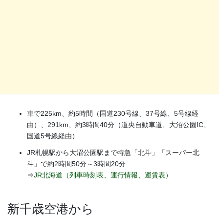
車で24km、約35分（国道227号線、5号線経由）
⇒
津軽海峡フェリー
⇒
青函フェリー
JR札幌駅から
車で225km、約5時間（国道230号線、37号線、5号線経
由）、291km、約3時間40分（道央自動車道、大沼公園IC、
国道5号線経由）
JR札幌駅から大沼公園駅まで特急「北斗」「スーパー北
斗」で約2時間50分～3時間20分
⇒
JR北海道（列車時刻表、運行情報、運賃表）
新千歳空港から