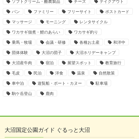
ソフトクリーム・酪農製品
チーズ
テイクアウト
パン
ファミリー
フリーサイト
ポストカード
マッサージ
モーニング
レンタサイクル
ワカサギ佃煮・鯉のあらい
ワカサギ釣り
乗馬・牧場
会議・研修
各種お土産
和洋中
団体体験
大沼の団子
大沼ホリデーキャンプ
大沼産牛肉
宿泊
展望スポット
教育旅行
毛皮
民泊
洋食
温泉
自然散策
車中泊
遊覧船・ボート・カヌー
駐車場
駒ケ岳登山
鹿肉
大沼国定公園ガイド ぐるっと大沼