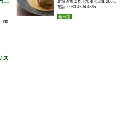
っこ
北海道亀田郡七飯町大沼町206‐1
電話：080‐4504‐4565
食べる
090-
（リス