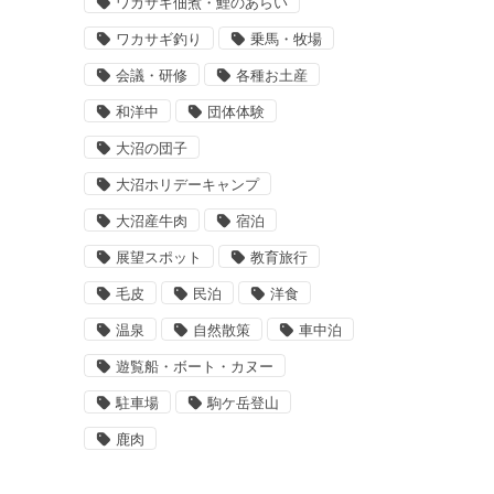
ワカサギ佃煮・鯉のあらい
ワカサギ釣り
乗馬・牧場
会議・研修
各種お土産
和洋中
団体体験
大沼の団子
大沼ホリデーキャンプ
大沼産牛肉
宿泊
展望スポット
教育旅行
毛皮
民泊
洋食
温泉
自然散策
車中泊
遊覧船・ボート・カヌー
駐車場
駒ケ岳登山
鹿肉