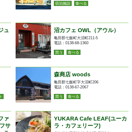
宿泊施設
食べる
ジュ
沼カフェ OWL（アウル）
亀田郡七飯町大沼町211-5
電話：0138-68-1360
買う
食べる
森商店 woods
亀田郡七飯町字大沼町206
電話：0138-67-2067
ト
買う
食べる
ファ
YUKARA Cafe LEAF(ユーカ
フサ
ラ・カフェリーフ)