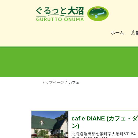
ホーム
店
トップページ
カフェ
caf’e DIANE (カフェ・
ン)
北海道亀田郡七飯町字大沼町501-54