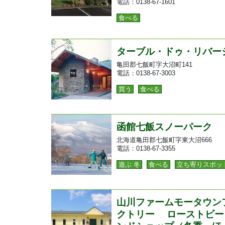
電話：0138-67-1601
食べる
ターブル・ドゥ・リバー
亀田郡七飯町字大沼町141
電話：0138-67-3003
買う
食べる
函館七飯スノーパーク
北海道亀田郡七飯町字東大沼666
電話：0138-67-3355
遊ぶ 冬
食べる
立ち寄りスポッ
山川ファームモータウン
クトリー ローストビー