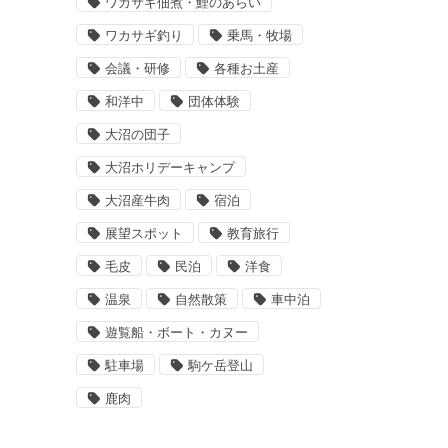
ワカサギ佃煮・鯉のあらい
ワカサギ釣り
乗馬・牧場
会議・研修
各種お土産
和洋中
団体体験
大沼の団子
大沼ホリデーキャンプ
大沼産牛肉
宿泊
展望スポット
教育旅行
毛皮
民泊
洋食
温泉
自然散策
車中泊
遊覧船・ボート・カヌー
駐車場
駒ケ岳登山
鹿肉