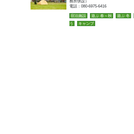
務所併設）
電話：080-6975-6416
宿泊施設
遊ぶ 春～秋
遊ぶ 冬
う
キャンプ