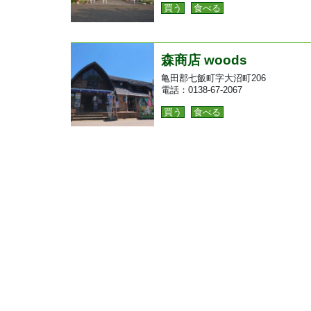
買う
食べる
森商店 woods
亀田郡七飯町字大沼町206
電話：0138-67-2067
買う
食べる