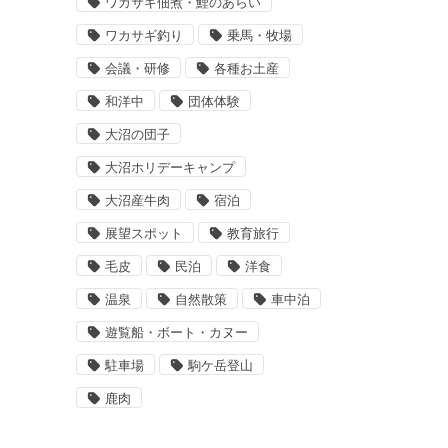
ワカサギ佃煮・鯉のあらい
ワカサギ釣り
乗馬・牧場
会議・研修
各種お土産
和洋中
団体体験
大沼の団子
大沼ホリデーキャンプ
大沼産牛肉
宿泊
展望スポット
教育旅行
毛皮
民泊
洋食
温泉
自然散策
車中泊
遊覧船・ボート・カヌー
駐車場
駒ケ岳登山
鹿肉