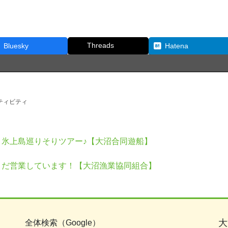
Threads
Bluesky
Hatena
ティビティ
氷上島巡りそりツアー♪【大沼合同遊船】
まだ営業しています！【大沼漁業協同組合】
大
全体検索（Google）