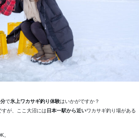
5分
で
氷上ワカサギ釣り体験
はいかがですか？
ですが、ここ大沼には
日本一駅から近い
ワカサギ釣り場がある
K。