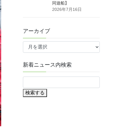
同遊船】
2026年7月16日
アーカイブ
ア
ー
カ
イ
新着ニュース内検索
ブ
検索する