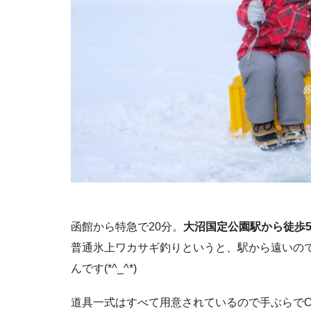
函館から特急で20分。
大沼国定公園駅から徒歩
普通氷上ワカサギ釣りというと、駅から遠いの
んです(*^_^*)
道具一式はすべて用意されているので手ぶらでO