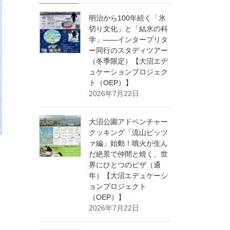
明治から100年続く「氷
切り文化」と「結氷の科
学」——インタープリタ
ー同行のスタディツアー
（冬季限定）【大沼エデ
ュケーションプロジェク
ト（OEP）】
2026年7月22日
大沼公園アドベンチャー
クッキング「流山ピッツ
ァ編」始動！噴火が生ん
だ絶景で仲間と焼く、世
界にひとつのピザ（通
年）【大沼エデュケーシ
ョンプロジェクト
（OEP）】
2026年7月22日