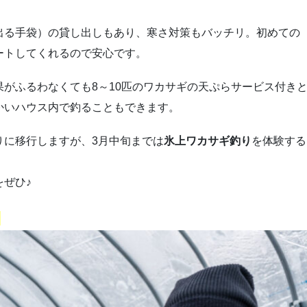
出る手袋）の貸し出しもあり、寒さ対策もバッチリ。初めての
ートしてくれるので安心です。
がふるわなくても8～10匹のワカサギの天ぷらサービス付き
かいハウス内で釣ることもできます。
りに移行しますが、3月中旬までは
氷上ワカサギ釣り
を体験する
ぜひ♪
り