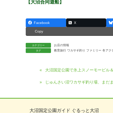
【大沼合同遊船】
Facebook
X
Copy
お店の情報
カテゴリー
教育旅行
ワカサギ釣り
ファミリー
冬アク
タグ
大沼国定公園で氷上スノーモービル＆
じゅんさい沼ワカサギ釣り場、まだ
大沼国定公園ガイド ぐるっと大沼