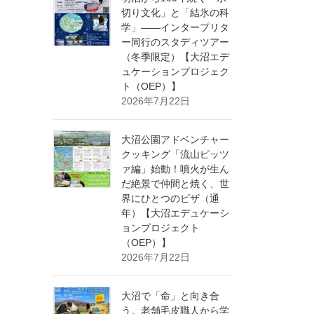
切り文化」と「結氷の科
学」——インタープリタ
ー同行のスタディツアー
（冬季限定）【大沼エデ
ュケーションプロジェク
ト（OEP）】
2026年7月22日
大沼公園アドベンチャー
クッキング「流山ピッツ
ァ編」始動！噴火が生ん
だ絶景で仲間と焼く、世
界にひとつのピザ（通
年）【大沼エデュケーシ
ョンプロジェクト
（OEP）】
2026年7月22日
大沼で「命」と向き合
う。老舗毛皮職人から学