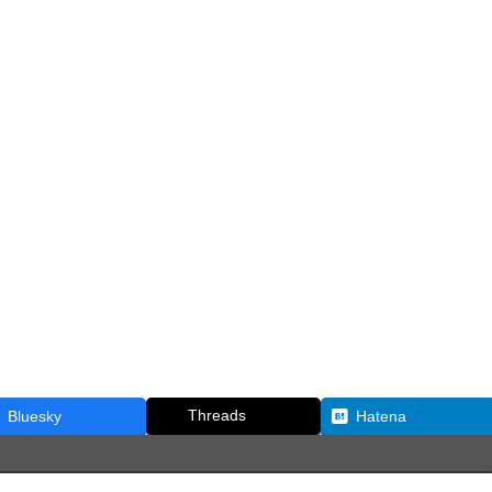
】
Threads
Bluesky
Hatena