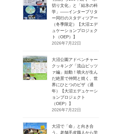
切り文化」と「結氷の科
学」——インタープリタ
ー同行のスタディツアー
（冬季限定）【大沼エデ
ュケーションプロジェク
ト（OEP）】
2026年7月22日
大沼公園アドベンチャー
クッキング「流山ピッツ
ァ編」始動！噴火が生ん
だ絶景で仲間と焼く、世
界にひとつのピザ（通
年）【大沼エデュケーシ
ョンプロジェクト
（OEP）】
2026年7月22日
大沼で「命」と向き合
う。老舗毛皮職人から学